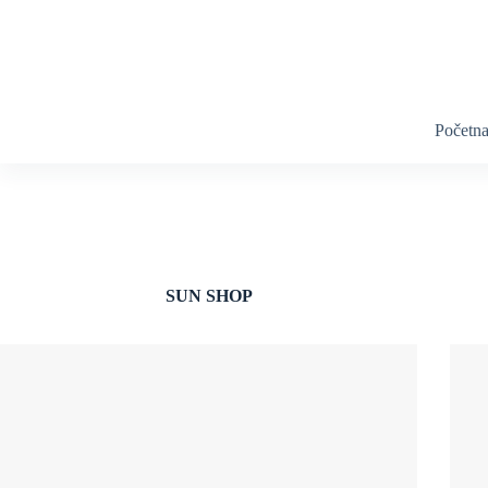
Skip
to
content
Početn
SUN SHOP